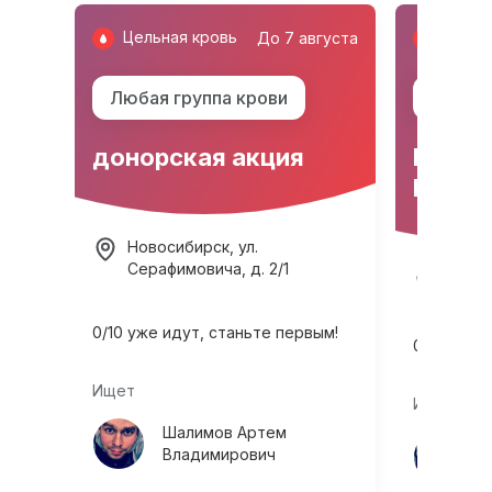
Цельная кровь
Цельн
густа
До 7 августа
Любая группа крови
0(I) Rh
донорская акция
Белин
Валент
Новосибирск, ул.
Серафимовича, д. 2/1
ела,
Армав
0
/
10
уже идут
, станьте первым!
0
/
5
уже и
Ищет
Ищет
Шалимов Артем
Владимирович