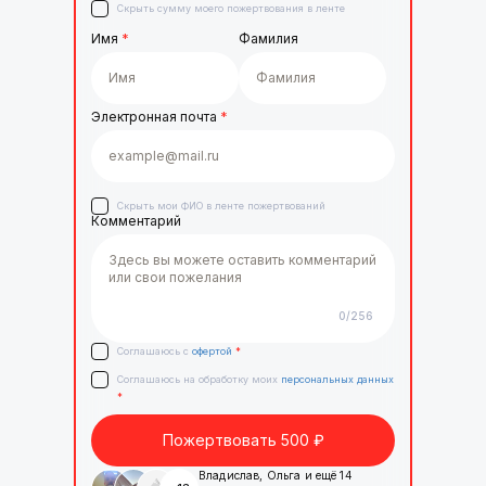
Скрыть сумму моего пожертвования в ленте
Имя
*
Фамилия
Электронная почта
*
Скрыть мои ФИО в ленте пожертвований
Комментарий
0
/256
Соглашаюсь с
офертой
*
Соглашаюсь на обработку моих
персональных данных
*
Пожертвовать
500
₽
Владислав
,
Ольга
и ещё
14